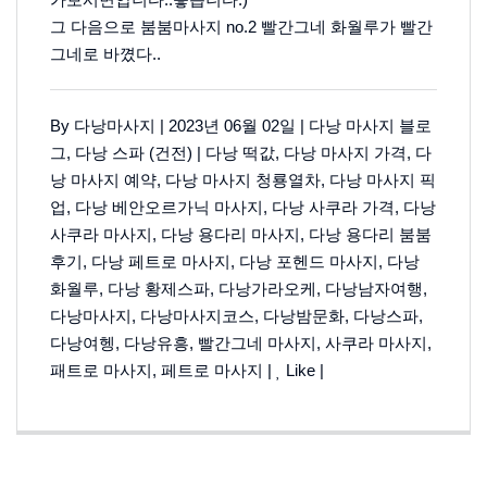
그 다음으로 붐붐마사지 no.2 빨간그네 화월루가 빨간
그네로 바꼈다..
By
다낭마사지
| 2023년 06월 02일 |
다낭 마사지 블로
그
,
다낭 스파 (건전)
|
다낭 떡값
,
다낭 마사지 가격
,
다
낭 마사지 예약
,
다낭 마사지 청룡열차
,
다낭 마사지 픽
업
,
다낭 베안오르가닉 마사지
,
다낭 사쿠라 가격
,
다낭
사쿠라 마사지
,
다낭 용다리 마사지
,
다낭 용다리 붐붐
후기
,
다낭 페트로 마사지
,
다낭 포헨드 마사지
,
다낭
화월루
,
다낭 황제스파
,
다낭가라오케
,
다낭남자여행
,
다낭마사지
,
다낭마사지코스
,
다낭밤문화
,
다낭스파
,
다낭여헹
,
다낭유흥
,
빨간그네 마사지
,
사쿠라 마사지
,
패트로 마사지
,
페트로 마사지
|
Like
|